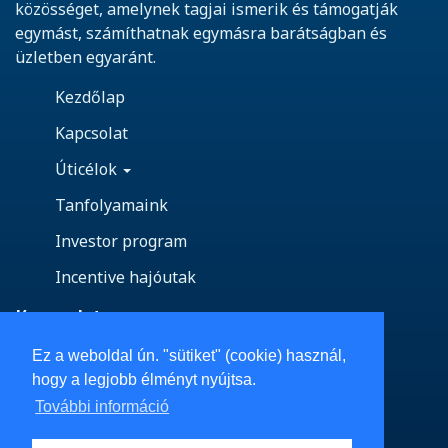
közösséget, amelynek tagjai ismerik és támogatják
egymást, számíthatnak egymásra barátságban és
üzletben egyaránt.
Kezdőlap
Kapcsolat
Úticélok
Tanfolyamaink
Investor program
Incentive hajóutak
Kapcsolat
Ez a weboldal ún. "sütiket" (cookie) használ,
Vedd fel velünk a kapcsolatot!
hogy a legjobb élményt nyújtsa.
Email: info@azureyacht.com
További információ
Telefon: +36-70 451-5209