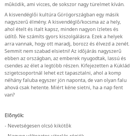
működik, ami vicces, de sokszor nagy türelmet kíván.
A kisvendéglői kultúra Görögországban egy másik
nagyszerű élmény. A kisvendéglő/kocsma az a hely,
ahol ételt és italt kapsz, minden nagyon ízletes és
üdítő. Ne számíts gyors kiszolgálásra. Ezek a helyek
arra vannak, hogy ott maradj, borozz és élvezd a zenét.
Semmit nem szabad elsietni! Az időjárás nagyszerű
ebben az országban, az emberek nyugodtak, lassú és
csendes az élet a legtöbb részen. Kifejezetten a Küklád
szigetcsoportnál lehet ezt tapasztalni, ahol a komp
néhány faluba egyszer jön naponta, de van olyan falu
ahová csak hetente. Miért kéne sietni, ha a nap fent
van?
Előnyök:
- Nevetségesen olcsó kikötők