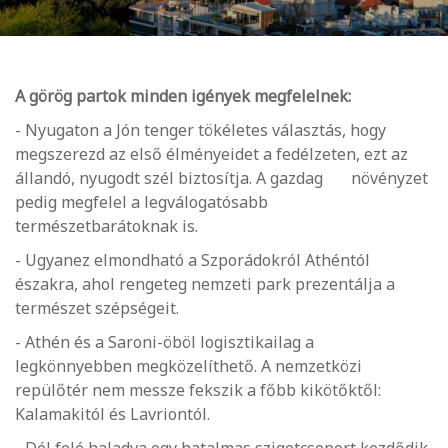
A görög partok minden igények megfelelnek:
- Nyugaton a Jón tenger tökéletes választás, hogy
megszerezd az első élményeidet a fedélzeten, ezt az
állandó, nyugodt szél biztosítja. A gazdag növényzet
pedig megfelel a legválogatósabb
természetbarátoknak is.
- Ugyanez elmondható a Szporádokról Athéntól
északra, ahol rengeteg nemzeti park prezentálja a
természet szépségeit.
- Athén és a Saroni-öböl logisztikailag a
legkönnyebben megközelíthető. A nemzetközi
repülőtér nem messze fekszik a főbb kikötőktől:
Kalamakitól és Lavriontól.