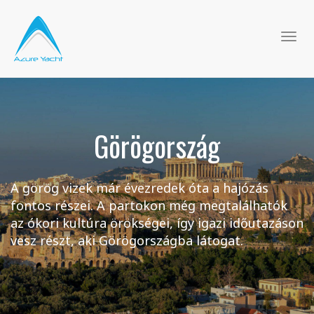
Navi
átka
Görögország
A görög vizek már évezredek óta a hajózás
fontos részei. A partokon még megtalálhatók
az ókori kultúra örökségei, így igazi időutazáson
vesz részt, aki Görögországba látogat.