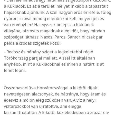
- Dél felé haladva egy hatalmas szigetcsoport kezdődik,
a Kükládok. Ez az a terület, melyet inkább a tapasztalt
hajósoknak ajánlunk. A szél nagyon erős errefelé, főleg
nyáron, szóval mindig ellenőrizni kell, milyen jelzés
van érvényben! Ha egyszer belépsz a Kükládok
világába, biztosíts magadnak elég időt, hogy minden
szépséget láthass: Naxos, Paros, Santorini csak pár
példa a csodás szigetek közül!
- Rodosz és néhány sziget a legkeletebbi régió
Törökország partjai mellett. A szél itt általában
enyhébb, mint a Kükládoknál és innen a határt is át
lehet lépni.
Összehasonlítva Horvátországgal a kikötői díjak
nevetségesen alacsonyak, de hátránya, hogy áram és
édesvíz a mólón elég szűkösen van. A víz a helyi
víztározókból van újratöltve, ami eléggé
kiszámíthatatlan. A kikötői közlekedésben a zipzár elv