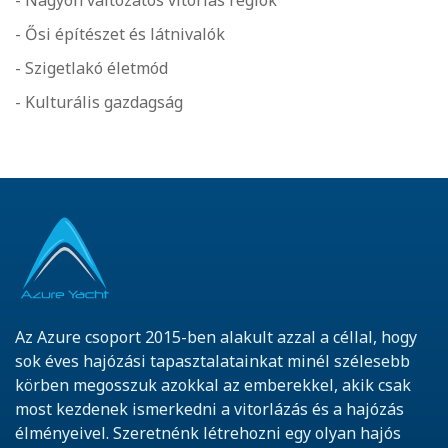
- Nagyon változatos vitorlás régiók
- Ősi építészet és látnivalók
- Szigetlakó életmód
- Kulturális gazdagság
Az Azure csoport 2015-ben alakult azzal a céllal, hogy
sok éves hajózási tapasztalatainkat minél szélesebb
körben megosszuk azokkal az emberekkel, akik csak
most kezdenek ismerkedni a vitorlázás és a hajózás
élményeivel. Szeretnénk létrehozni egy olyan hajós