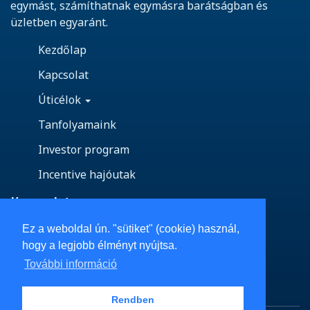
egymást, számíthatnak egymásra barátságban és
üzletben egyaránt.
Kezdőlap
Kapcsolat
Úticélok
Tanfolyamaink
Investor program
Incentive hajóutak
Kapcsolat
Ez a weboldal ún. "sütiket" (cookie) használ,
Vedd fel velünk a kapcsolatot!
hogy a legjobb élményt nyújtsa.
Email: info@azureyacht.com
További információ
Telefon: +36-70 451-5209
Rendben