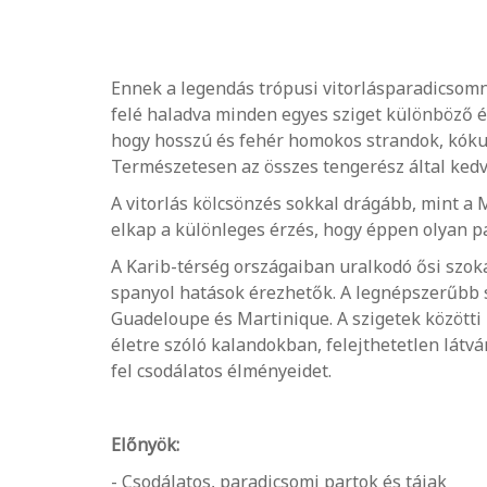
Ennek a legendás trópusi vitorlásparadicsomna
felé haladva minden egyes sziget különböző és
hogy hosszú és fehér homokos strandok, kókusz
Természetesen az összes tengerész által kedve
A vitorlás kölcsönzés sokkal drágább, mint a
elkap a különleges érzés, hogy éppen olyan pa
A Karib-térség országaiban uralkodó ősi szokás
spanyol hatások érezhetők. A legnépszerűbb sz
Guadeloupe és Martinique. A szigetek közötti 
életre szóló kalandokban, felejthetetlen látv
fel csodálatos élményeidet.
Előnyök:
- Csodálatos, paradicsomi partok és tájak