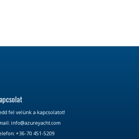
apcsolat
edd fel velünk a kapcsolatot!
mail: info@azureyacht.com
elefon: +36-70 451-5209