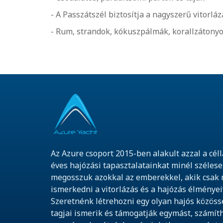
- A Passzátszél biztosítja a nagyszerű vitorláz
- Rum, strandok, kókuszpálmák, korallzátonyok
Az Azure csoport 2015-ben alakult azzal a céll
éves hajózási tapasztalatainkat minél széles
megosszuk azokkal az emberekkel, akik csak
ismerkedni a vitorlázás és a hajózás élményei
Szeretnénk létrehozni egy olyan hajós közös
tagjai ismerik és támogatják egymást, számít