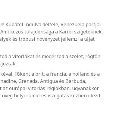
! Kubától indulva délfelé, Venezuela partjai
 Ami közös tulajdonsága a Karibi szigeteknek,
yek és trópusi növényzet jellemzi a tájat.
od a vitorlákat és megérzed a szelet, rögtön
ajóztak.
val. Főként a brit, a francia, a holland és a
renadine, Grenada, Antigua és Barbuda,
nt az európai vitorlás régiókban, ugyanakkor
y üveg helyi rumot és iszogatás közben idézd