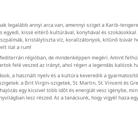
k legalább annyi arca van, amennyi sziget a Karib-tengeren
 egyedi, kissé eltérő kultúrával, konyhával és szokásokkal.
pálmák, kristálytiszta víz, korallzátonyok, kitűnő búvár hel
lt ital a rum!
 Mediterrán régióban, de mindenképpen megéri. Amint felhúz
rtok felé veszed az irányt, ahol régen a legendás kalózok h
ok, a használt nyelv és a kultúra keveredik a gyarmatosítóké
igetek: a Brit Virgin-szigetek, St. Martin, St. Vincent és G
hajózás egy kicsivel több időt és energiát vesz igénybe, mi
ányvilágban lesz részed. Az a tanácsunk, hogy vigyél haza eg