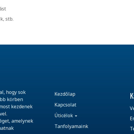
ást
, stb.
al, hogy sok
K
Kezdőlap
ebb körben
Kapcsolat
 most kezdenek
V
vel.
Úticélok
E
séget, amelynek
Tanfolyamaink
hatnak
T