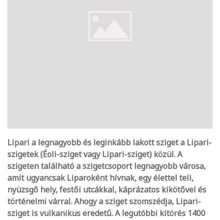
Lipari a legnagyobb és leginkább lakott sziget a Lipari-
szigetek (Éoli-sziget vagy Lipari-sziget) közül. A
szigeten található a szigetcsoport legnagyobb városa,
amit ugyancsak Liparoként hívnak, egy élettel teli,
nyüzsgő hely, festői utcákkal, káprázatos kikötővel és
történelmi várral. Ahogy a sziget szomszédja, Lipari-
sziget is vulkanikus eredetű. A legutóbbi kitörés 1400