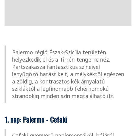
Palermo régió Észak-Szicília területén
helyezkedik el és a Tirrén-tengerre néz.
Partszakasza fantasztikus színeivel
lenyűgöző hatást kelt, a mélykéktől egészen
a zöldig, a kontrasztos kék árnyalatú
szikláktól a legfinomabb fehérhomokú
strandokig minden szín megtalálható itt.
1. nap: Palermo - Cefalú
Cefalú gyönyörű naplementéiről, bájáról