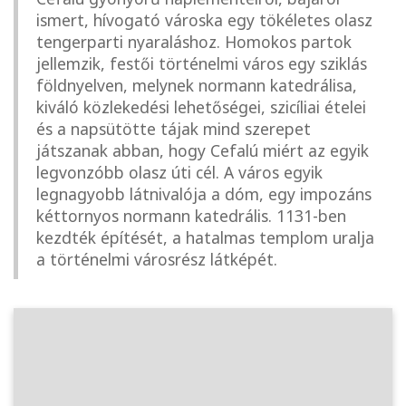
ismert, hívogató városka egy tökéletes olasz
tengerparti nyaraláshoz. Homokos partok
jellemzik, festői történelmi város egy sziklás
földnyelven, melynek normann katedrálisa,
kiváló közlekedési lehetőségei, szicíliai ételei
és a napsütötte tájak mind szerepet
játszanak abban, hogy Cefalú miért az egyik
legvonzóbb olasz úti cél. A város egyik
legnagyobb látnivalója a dóm, egy impozáns
kéttornyos normann katedrális. 1131-ben
kezdték építését, a hatalmas templom uralja
a történelmi városrész látképét.