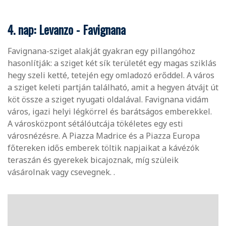
4. nap: Levanzo - Favignana
Favignana-sziget alakját gyakran egy pillangóhoz
hasonlítják: a sziget két sík területét egy magas sziklás
hegy szeli ketté, tetején egy omladozó erőddel. A város
a sziget keleti partján található, amit a hegyen átvájt út
köt össze a sziget nyugati oldalával. Favignana vidám
város, igazi helyi légkörrel és barátságos emberekkel.
A városközpont sétálóutcája tökéletes egy esti
városnézésre. A Piazza Madrice és a Piazza Europa
főtereken idős emberek töltik napjaikat a kávézók
teraszán és gyerekek bicajoznak, míg szüleik
vásárolnak vagy csevegnek.
.