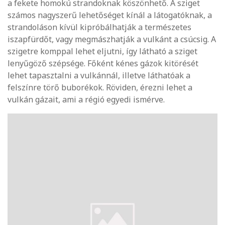
a fekete homokú strandoknak köszönhető. A sziget
számos nagyszerű lehetőséget kínál a látogatóknak, a
strandoláson kívül kipróbálhatják a természetes
iszapfürdőt, vagy megmászhatják a vulkánt a csúcsig. A
szigetre komppal lehet eljutni, így látható a sziget
lenyűgöző szépsége. Főként kénes gázok kitörését
lehet tapasztalni a vulkánnál, illetve láthatóak a
felszínre törő buborékok. Röviden, érezni lehet a
vulkán gázait, ami a régió egyedi ismérve.