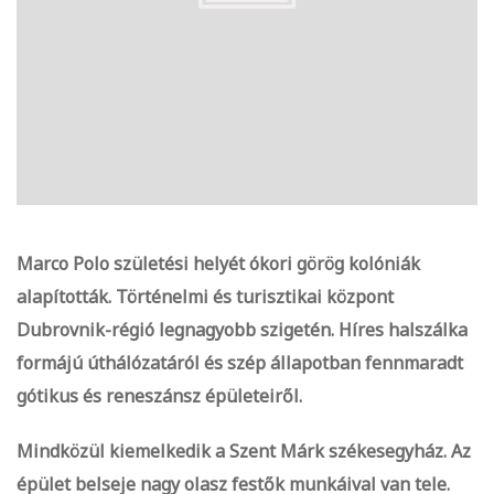
Marco Polo születési helyét ókori görög kolóniák
alapították. Történelmi és turisztikai központ
Dubrovnik-régió legnagyobb szigetén. Híres halszálka
formájú úthálózatáról és szép állapotban fennmaradt
gótikus és reneszánsz épületeiről.
Mindközül kiemelkedik a Szent Márk székesegyház. Az
épület belseje nagy olasz festők munkáival van tele.