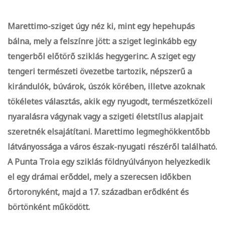
Marettimo-sziget úgy néz ki, mint egy hepehupás
bálna, mely a felszínre jött: a sziget leginkább egy
tengerből előtörő sziklás hegygerinc. A sziget egy
tengeri természeti övezetbe tartozik, népszerű a
kirándulók, búvárok, úszók körében, illetve azoknak
tökéletes választás, akik egy nyugodt, természetközeli
nyaralásra vágynak vagy a szigeti életstílus alapjait
szeretnék elsajátítani. Marettimo legmeghökkentőbb
látványossága a város észak-nyugati részéről található.
A Punta Troia egy sziklás földnyúlványon helyezkedik
el egy drámai erőddel, mely a szerecsen időkben
őrtoronyként, majd a 17. században erődként és
börtönként működött.