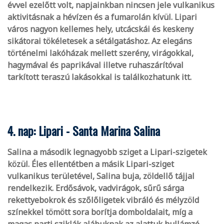
évvel ezelőtt volt, napjainkban nincsen jele vulkanikus
aktivitásnak a hévízen és a fumarolán kívül. Lipari
város nagyon kellemes hely, utcácskái és keskeny
sikátorai tökéletesek a sétálgatáshoz. Az elegáns
történelmi lakóházak mellett szerény, virágokkal,
hagymával és paprikával illetve ruhaszárítóval
tarkított teraszú lakásokkal is találkozhatunk itt.
4. nap: Lipari - Santa Marina Salina
Salina a második legnagyobb sziget a Lipari-szigetek
közül. Éles ellentétben a másik Lipari-sziget
vulkanikus területével, Salina buja, zöldellő tájjal
rendelkezik. Erdősávok, vadvirágok, sűrű sárga
rekettyebokrok és szőlőligetek vibráló és mélyzöld
színekkel tömött sora borítja domboldalait, míg a
magas parti sziklák alábuknak az alattuk hullámzó