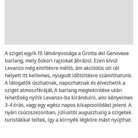
A sziget egyik fő látványossága a Grotta del Genovese
barlang, mely őskori rajzokat ábrázol. Ezen kívül
Levanzo még említésre méltó, ám akciódús úti cél
helyett itt kellemes, nyugodt időtöltésre számíthatunk.
A látogatók úszhatnak, napozhatnak és élvezhetik a
sziget atmoszféráját. A barlang megtekintése után
lehetőség nyílik Levanzo-ba kirándulni, ami kényelmes
3-4 órás, vagy egy egész napos kikapcsolódást jelent. A
nyári csúcsszezonban, júliustól augusztusig a szigetek
turistákkal teltek, így a környék légköre mást nyújthat.