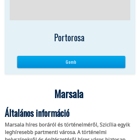
Portorosa
Gomb
Marsala
Általános információ
Marsala híres boráról és történelméről, Szicília egyik
leghíresebb partmenti városa. A történelmi
helyszínekről és építészetéről híres város biztosan