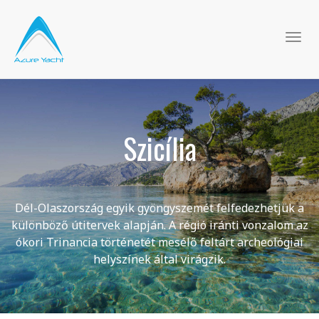
Togg
navi
Szicília
Dél-Olaszország egyik gyöngyszemét felfedezhetjük a
különböző útitervek alapján. A régió iránti vonzalom az
ókori Trinancia történetét mesélő feltárt archeológiai
helyszínek által virágzik.