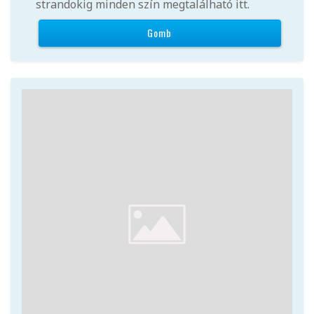
strandokig minden szín megtalálható itt.
Gomb