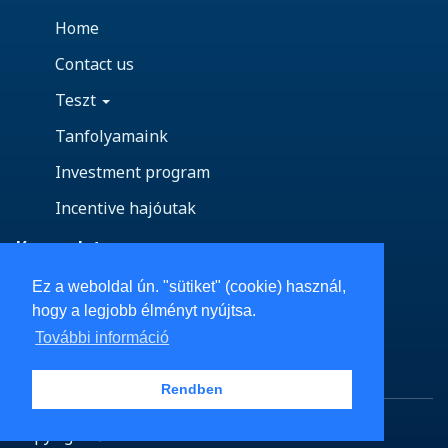
Home
Contact us
Teszt
Tanfolyamaink
Investment program
Incentive hajóutak
Kapcsolat
Ez a weboldal ún. "sütiket" (cookie) használ,
Vedd fel velünk a kapcsolatot!
hogy a legjobb élményt nyújtsa.
Email: info@azureyacht.com
További információ
Telefon: +36-70 451-5209
Rendben
Copyright © Azure Ventures Zrt.